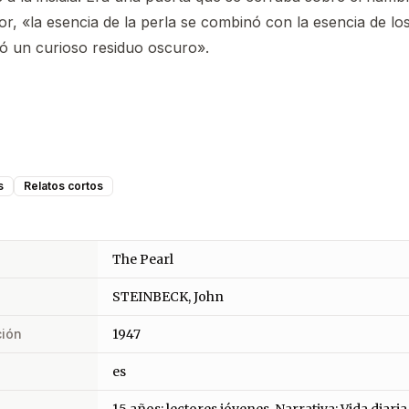
or, «la esencia de la perla se combinó con la esencia de lo
tó un curioso residuo oscuro».
s
Relatos cortos
The Pearl
STEINBECK, John
ción
1947
es
15 años: lectores jóvenes, Narrativa: Vida diaria