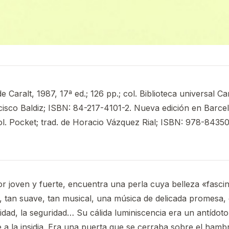
e Caralt, 1987, 17ª ed.; 126 pp.; col. Biblioteca universal Car
isco Baldiz; ISBN: 84-217-4101-2. Nueva edición en Barce
ol. Pocket; trad. de Horacio Vázquez Rial; ISBN: 978-8435
r joven y fuerte, encuentra una perla cuya belleza «fasci
 tan suave, tan musical, una música de delicada promesa, 
idad, la seguridad… Su cálida luminiscencia era un antídot
 a la insidia. Era una puerta que se cerraba sobre el hamb