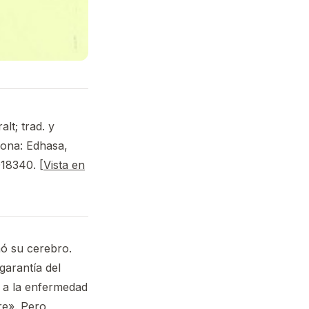
alt; trad. y
lona: Edhasa,
018340. [
Vista en
nó su cerebro.
garantía del
o a la enfermedad
re». Pero,