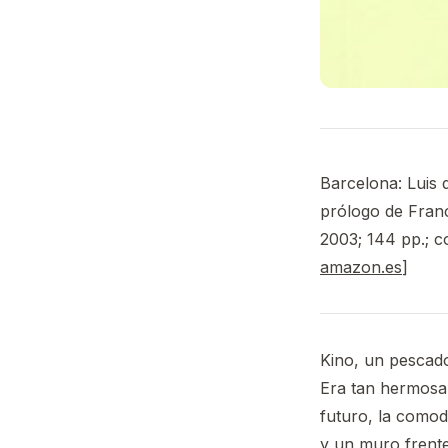
Barcelona: Luis d
prólogo de Franc
2003; 144 pp.; c
amazon.es
]
Kino, un pescado
Era tan hermosa,
futuro, la comod
y un muro frente