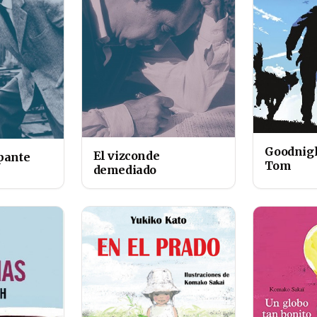
Goodnigh
El vizconde
pante
Tom
demediado