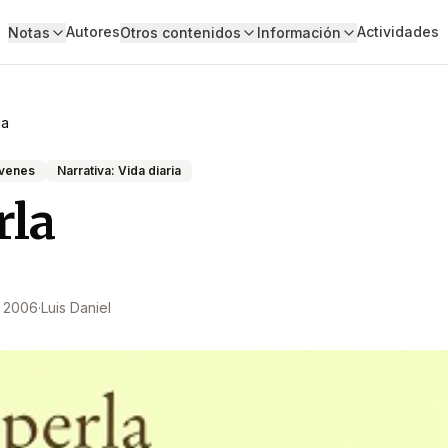
Autores
Actividades
Notas
Otros contenidos
Información
la
óvenes
Narrativa: Vida diaria
rla
e 2006
·
Luis Daniel