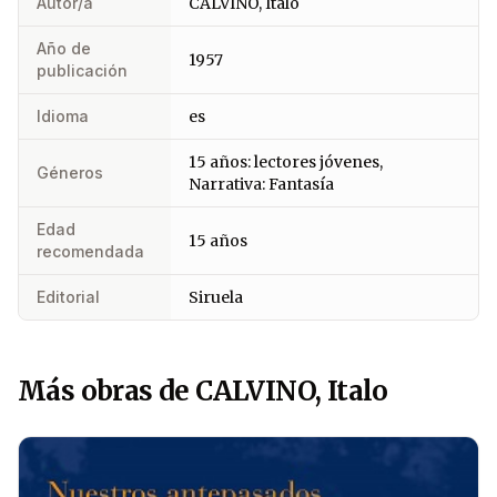
Autor/a
CALVINO, Italo
Año de
1957
publicación
Idioma
es
15 años: lectores jóvenes,
Géneros
Narrativa: Fantasía
Edad
15 años
recomendada
Editorial
Siruela
Más obras de CALVINO, Italo