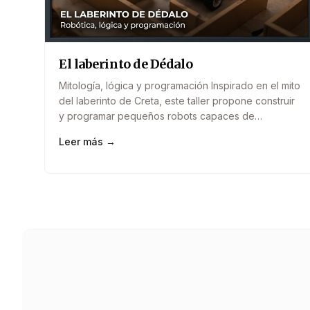
El laberinto de Dédalo
Mitología, lógica y programación Inspirado en el mito
del laberinto de Creta, este taller propone construir
y programar pequeños robots capaces de
encontrar la salida de distintos recorridos. Los
Leer más →
participantes deberán diseñar estrategias, utilizar
sensores y resolver problemas mientras descubren
cómo funcionan los algoritmos de navegación. La
actividad conecta mitología clásica, pensamiento
lógico y robótica&#8230;