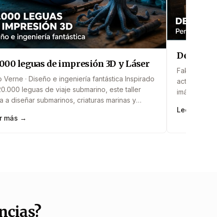
Detective
.000 leguas de impresión 3D y Láser
Fake news, a
o Verne · Diseño e ingeniería fantástica Inspirado
actividad do
0.000 leguas de viaje submarino, este taller
imágenes fal
ta a diseñar submarinos, criaturas marinas y
manipuladas
Leer más →
ículos imposibles mediante modelado e
algoritmos y
r más →
esión 3D o corte láser. Los participantes
información.
enden cómo convertir una idea en un objeto
colaborativa
co mientras exploran el vínculo entre imaginación
detectar de
ecnología. Incluye: modelado 3D,&#8230;
de la inteli
ncias?