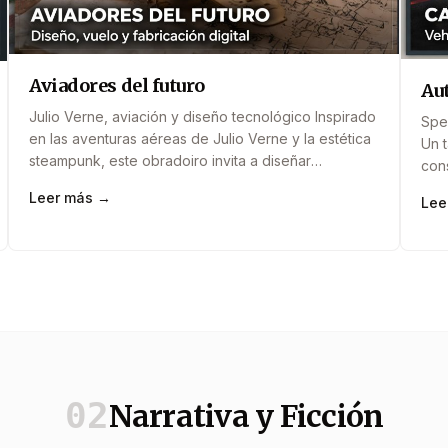
Aviadores del futuro
Aut
Julio Verne, aviación y diseño tecnológico Inspirado
Spe
en las aventuras aéreas de Julio Verne y la estética
Un t
steampunk, este obradoiro invita a diseñar
con
aeronaves imaginarias utilizando fabricación digital y
comp
Leer más →
Lee
prototipado creativo. Los participantes construyen
desa
planeadores, drones conceptuales o máquinas
futu
voladoras imposibles mientras descubren principios
act
básicos de aerodinámica y diseño. La actividad
sen
mezcla ingeniería, imaginación y&#8230;
equ
02
Narrativa y Ficción