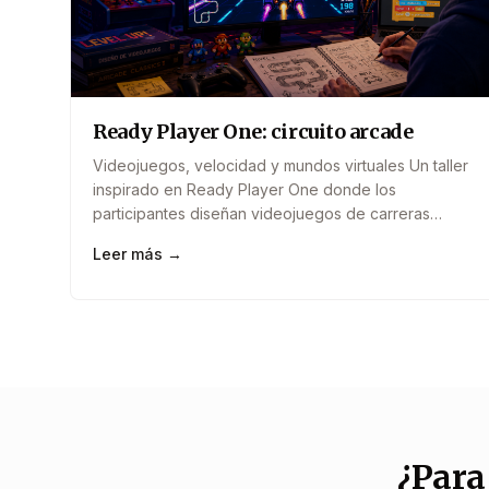
Ready Player One: circuito arcade
Videojuegos, velocidad y mundos virtuales Un taller
inspirado en Ready Player One donde los
participantes diseñan videojuegos de carreras
arcade con obstáculos, potenciadores y circuitos
Leer más →
futuristas. Aprenderán cómo funcionan las
mecánicas de movimiento, puntuación y dificultad
mientras crean su propio universo visual inspirado
en los recreativos clásicos. Una introducción
accesible y creativa al diseño de&#8230;
¿Para