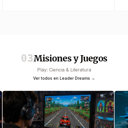
experimentos tecnológicos, descubrirán qué
peq
información dejamos constantemente en internet y
camb
cómo proteger nuestra privacidad. Un taller para
crea
conectar&#8230;
03
Misiones y Juegos
Play: Ciencia & Literatura
Ver todos en Leader Dreams →