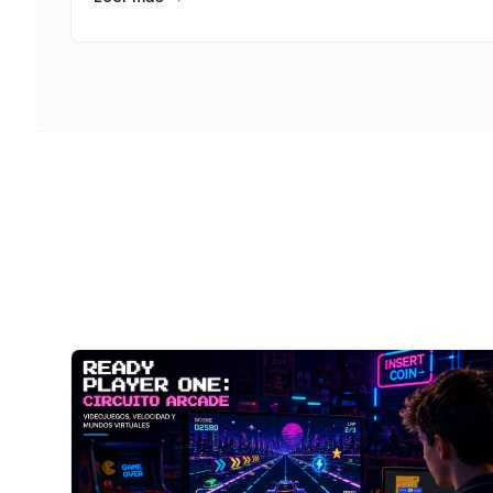
diseñan pequeñas experiencias interactivas
mezclando narrativa, lógica y elementos visuales
mientras reflexionan sobre cómo la inteligencia
artificial y los algoritmos condicionan nuestras
elecciones. Una mezcla de literatura&#8230;