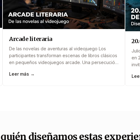
Arcade literaria
20
De las novelas de aventuras al videojuego Los
Juli
participantes transforman escenas de libros clásicos
en 2
en pequeños videojuegos arcade. Una persecución
invi
de La isla del tesoro, una carrera espacial inspirada
veh
Leer más →
en Verne o un laberinto fantástico pueden
Lee
impr
convertirse en experiencias jugables diseñadas por
apr
ellos mismos. El taller introduce narrativa interactiva,
físi
diseño visual y lógica de juego&#8230;.
y t
 quién diseñamos estas experie