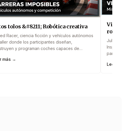
Viaje al 
os tolos &#8211; Robótica creativa
robótica
ed Racer, ciencia ficción y vehículos autónomos
Julio Verne 
aller donde los participantes diseñan,
Inspirado en
struyen y programan coches capaces de
participante
etir en circuitos llenos de curvas, obstáculos y
r más →
autónomos c
fíos. Inspirado en el imaginario de las carreras
Leer más →
transportar 
ristas y películas como Speed Racer o Tron, la
misión subte
ividad introduce conceptos de velocidad,
narrativa de
sores y automatización mientras cada
Incluye: pro
ipo&#8230;
retos y trab