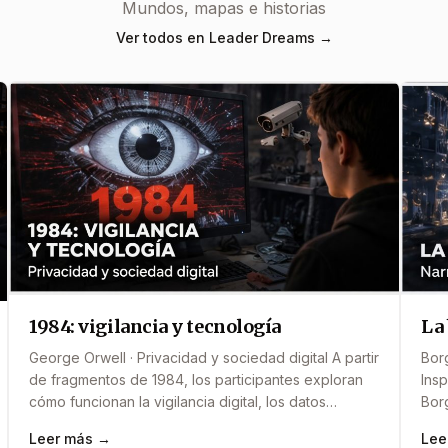
Mundos, mapas e historias
Ver todos en Leader Dreams →
1984: vigilancia y tecnología
La 
George Orwell · Privacidad y sociedad digital A partir
Borg
de fragmentos de 1984, los participantes exploran
Insp
cómo funcionan la vigilancia digital, los datos
Borg
personales y los algoritmos que utilizan las redes
digi
Leer más →
Lee
sociales. Mediante dinámicas prácticas y pequeños
rela