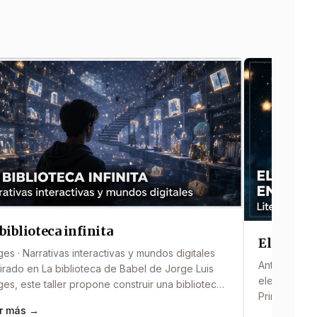
biblioteca infinita
El Princi
es · Narrativas interactivas y mundos digitales
Antoine de Sa
irado en La biblioteca de Babel de Jorge Luis
electrónica 
es, este taller propone construir una biblioteca
Principito, 
tal imposible llena de caminos, decisiones y
r más →
personajes 
tos conectados. Los participantes crean