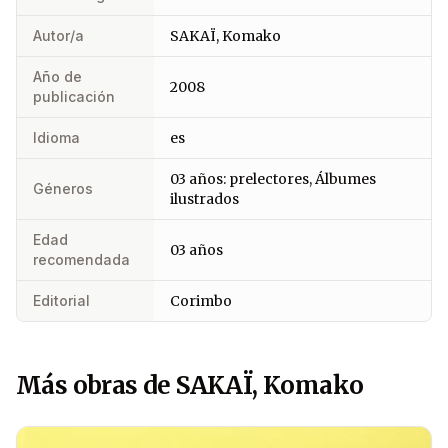
Autor/a
SAKAÏ, Komako
Año de
2008
publicación
Idioma
es
03 años: prelectores, Álbumes
Géneros
ilustrados
Edad
03 años
recomendada
Editorial
Corimbo
Más obras de SAKAÏ, Komako