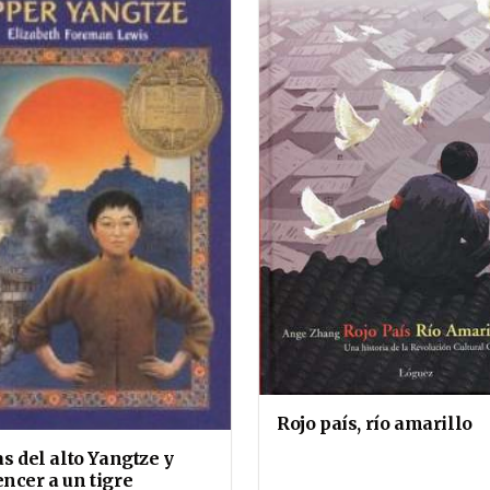
Rojo país, río amarillo
as del alto Yangtze y
ncer a un tigre