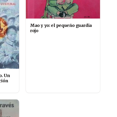
Mao y yo: el pequeño guardia
rojo
o. Un
ción