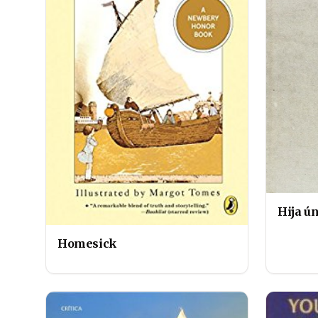
Hija ú
Homesick