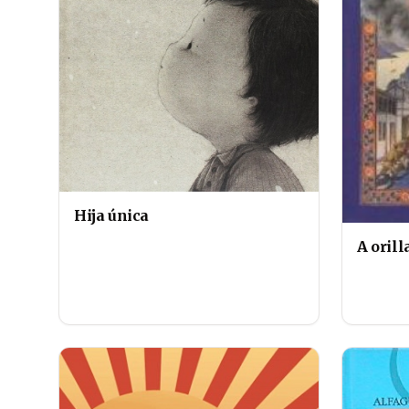
Hija única
A orill