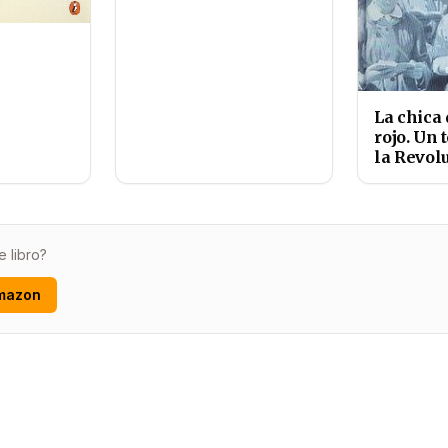
La chica
rojo. Un 
la Revol
e libro?
mazon