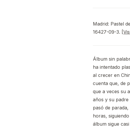
Madrid: Pastel d
16427-09-3. [
Vis
Álbum sin palabr
ha intentado pla
al crecer en Chin
cuenta que, de p
que a veces su a
años y su padre 
pasó de parada, y
horas, siguiendo 
álbum sigue casi