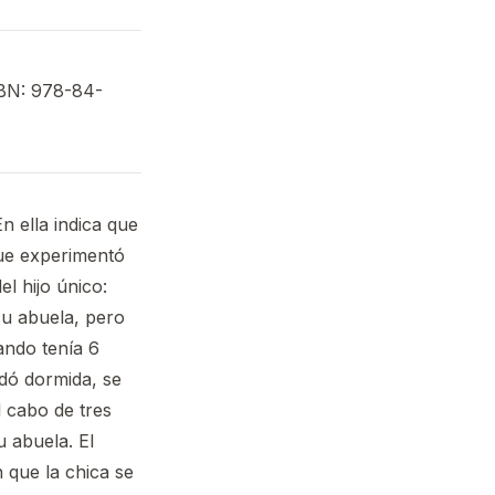
SBN: 978-84-
n ella indica que
que experimentó
l hijo único:
su abuela, pero
ando tenía 6
edó dormida, se
l cabo de tres
u abuela. El
 que la chica se