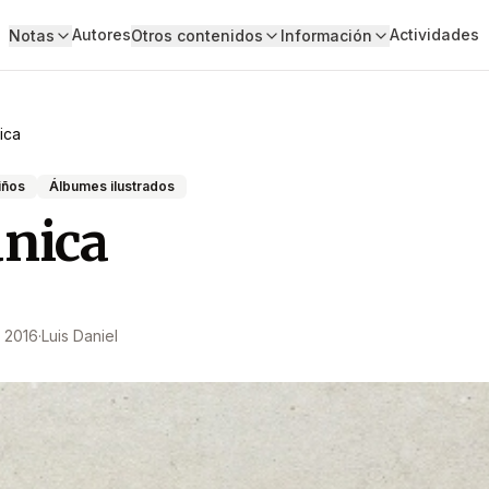
Autores
Actividades
Notas
Otros contenidos
Información
nica
iños
Álbumes ilustrados
única
 2016
·
Luis Daniel