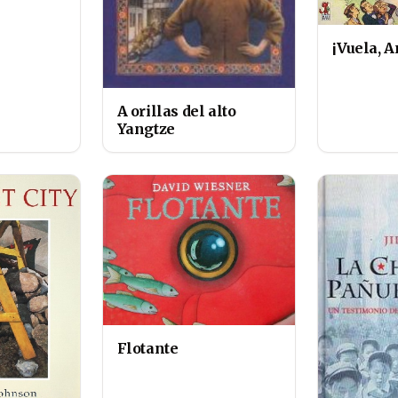
¡Vuela, A
A orillas del alto
Yangtze
Flotante