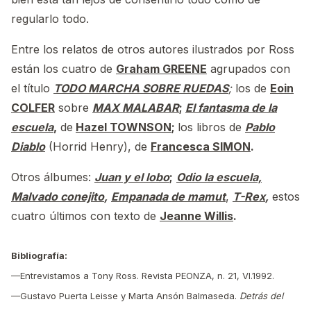
regularlo todo.
Entre los relatos de otros autores ilustrados por Ross
están los cuatro de
Graham GREENE
agrupados con
el título
TODO MARCHA SOBRE RUEDAS
;
los de
Eoin
COLFER
sobre
MAX MALABAR
;
El fantasma de la
escuela
,
de
Hazel TOWNSON
;
los libros de
Pablo
Diablo
(Horrid Henry), de
Francesca SIMON
.
Otros álbumes:
Juan y el lobo
;
Odio la escuela,
Malvado conejito
,
Empanada de mamut
,
T-Rex
,
estos
cuatro últimos con texto de
Jeanne Willis
.
Bibliografía:
—Entrevistamos a Tony Ross. Revista PEONZA, n. 21, VI.1992.
—Gustavo Puerta Leisse y Marta Ansón Balmaseda.
Detrás del