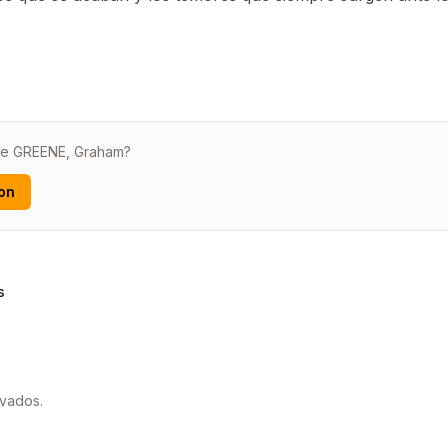
 de GREENE, Graham?
on
s
rvados.