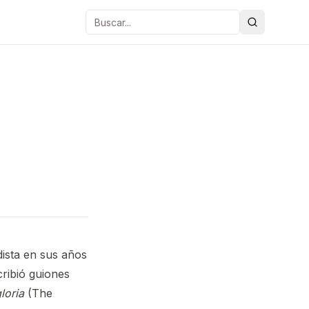
Buscar
dista en sus años
cribió guiones
loria
(The