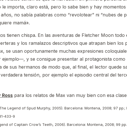
o le importa, claro está, pero lo sabe bien y hay momentos
os años, no sabía palabras como “revolotear” ni “nubes de
quiere mamá».
latos tienen chispa. En las aventuras de Fletcher Moon todo
 certeras y los ramalazos descriptivos que atrapan bien los
 Max, se usan oportunamente muchas expresiones coloquial
 ejemplo—, y se consigue presentar al protagonista como 
a de sus hermanos de modo que, al final, el lector quede s
erdadera tensión, por ejemplo el episodio central del terce
 Ross
para los relatos de Max van muy bien con esa clase 
The Legend of Spud Murphy, 2005). Barcelona: Montena, 2008; 97 pp.; Ma
41-433-9
end of Captain Crow’s Teeth, 2006). Barcelona: Montena, 2008; 99 pp.;