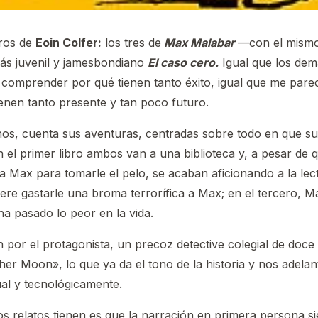
bros de
Eoin Colfer
:
los tres de
Max Malabar
—con el mismo
ás juvenil y jamesbondiano
El caso cero.
Igual que los dem
 comprender por qué tienen tanto éxito, igual que me parec
enen tanto presente y tan poco futuro.
os, cuenta sus aventuras, centradas sobre todo en que s
 el primer libro ambos van a una biblioteca y, a pesar de q
a Max para tomarle el pelo, se acaban aficionando a la lec
uiere gastarle una broma terrorífica a Max; en el tercero, M
ha pasado lo peor en la vida.
 por el protagonista, un precoz detective colegial de doce
er Moon», lo que ya da el tono de la historia y nos adela
ual y tecnológicamente.
los relatos tienen es que la narración en primera persona 