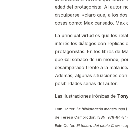
edad del protagonista. Al autor n
disculparse: «claro que, a los d
cosas como: Max cansado. Max 
La principal virtud es que los re
interés los diálogos con réplicas
protagonistas. En los libros de
que «el sobaco de un mono», por
desamparado frente a la mala ide
Además, algunas situaciones con v
posibilidades serias del autor.
Las ilustraciones irónicas de
Tony
Eoin Colfer.
La bibliotecaria monstruosa
(
de Teresa Camprodón; ISBN: 978-84-84
Eoin Colfer.
El tesoro del pirata Crow
(Leg