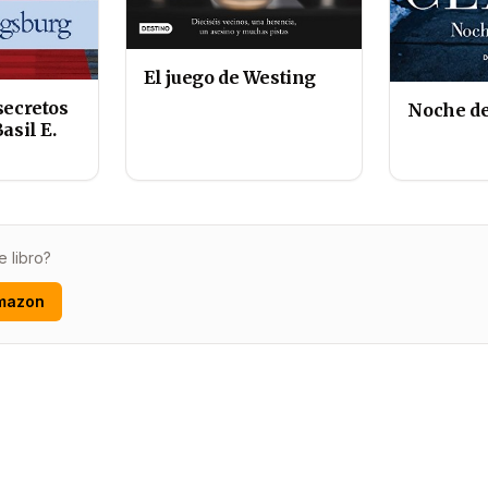
El juego de Westing
secretos
Noche de
asil E.
e libro?
mazon