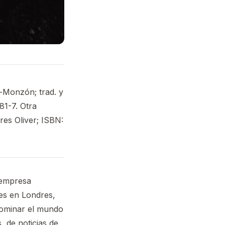
ía-Monzón; trad. y
81-7. Otra
rres Oliver; ISBN:
 empresa
es en Londres,
 dominar el mundo
, de noticias de