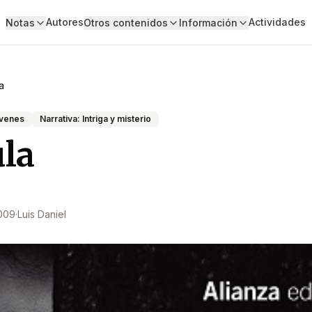
Autores
Actividades
Notas
Otros contenidos
Información
a
óvenes
Narrativa: Intriga y misterio
la
009
·
Luis Daniel