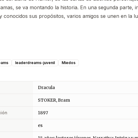
ramas, se va montando la historia. En una segunda parte, i
 y conocidos sus propósitos, varios amigos se unen en la lu
eams
leaderdreams-juvenil
Miedos
Dracula
STOKER, Bram
ción
1897
es
15 años: lectores jóvenes, Narrativa: Intriga y m