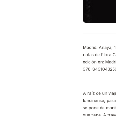
Madrid: Anaya, 19
notas de Flora C
edición en: Madri
978-8491043256
A raíz de un via
londinense, par
se pone de manif
que tiene. A trav