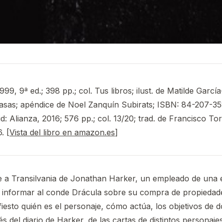
99, 9ª ed.; 398 pp.; col. Tus libros; ilust. de Matilde Garc
asas; apéndice de Noel Zanquín Subirats; ISBN: 84-207-35
d: Alianza, 2016; 576 pp.; col. 13/20; trad. de Francisco To
. [
Vista del libro en amazon.es
]
je a Transilvania de Jonathan Harker, un empleado de una
a informar al conde Drácula sobre su compra de propiedad
iesto quién es el personaje, cómo actúa, los objetivos de
és del diario de Harker, de las cartas de distintos personajes