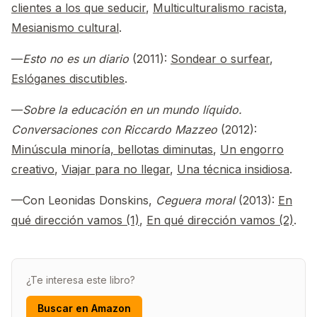
clientes a los que seducir
,
Multiculturalismo racista
,
Mesianismo cultural
.
—
Esto no es un diario
(2011):
Sondear o surfear
,
Eslóganes discutibles
.
—
Sobre la educación en un mundo líquido.
Conversaciones con Riccardo Mazzeo
(2012):
Minúscula minoría, bellotas diminutas
,
Un engorro
creativo
,
Viajar para no llegar
,
Una técnica insidiosa
.
—Con Leonidas Donskins,
Ceguera moral
(2013):
En
qué dirección vamos (1)
,
En qué dirección vamos (2)
.
¿Te interesa este libro?
Buscar en Amazon