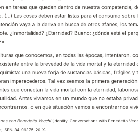
ón en tareas que quedan dentro de nuestra competencia, de 
 (…) Las cosas deben estar listas para el consumo sobre l
tención vaya a la deriva en busca de otros afanes; los te
agote. ¿Inmortalidad? ¿Eternidad? Bueno: ¿dónde está el pa
?»
ulturas que conocemos, en todas las épocas, intentaron, c
xistente entre la brevedad de la vida mortal y la eternidad 
uimista: una nueva forja de sustancias básicas, frágiles y 
ueran imperecederos. Tal vez seamos la primera generación q
ntes que conectan la vida mortal con la eternidad, laborio
u utilidad. Antes vivíamos en un mundo que no estaba priva
contrarnos, o en qué situación vamos a encontrarnos vivi
ones con Benedetto Vecchi
(Identity: Conversations with Benedetto Vecc
ola; ISBN: 84-96375-20-X.