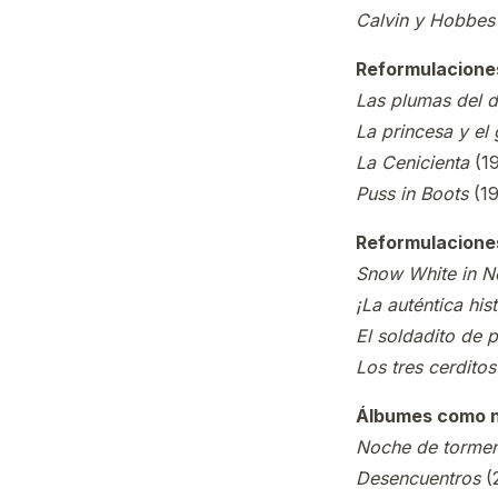
Calvin y Hobbes
Reformulaciones
Las plumas del 
La princesa y el 
La Cenicienta
(1
Puss in Boots
(1
Reformulacione
Snow White in N
¡La auténtica his
El soldadito de 
Los tres cerditos
Álbumes como n
Noche de torme
Desencuentros
(