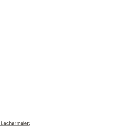
e Lechermeier
;