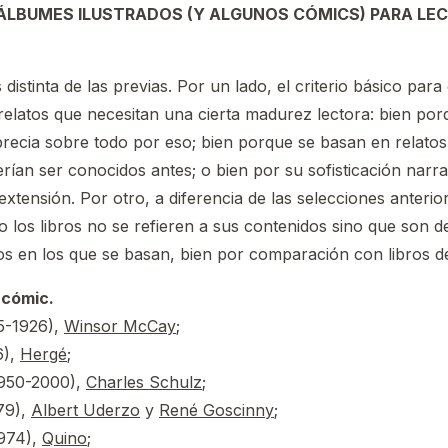
ÁLBUMES ILUSTRADOS (Y ALGUNOS CÓMICS) PARA LEC
 distinta de las previas. Por un lado, el criterio básico para 
relatos que necesitan una cierta madurez lectora: bien po
precia sobre todo por eso; bien porque se basan en relatos
ían ser conocidos antes; o bien por su sofisticación narra
extensión. Por otro, a diferencia de las selecciones anterio
o los libros no se refieren a sus contenidos sino que son de
s en los que se basan, bien por comparación con libros de
 cómic.
5-1926),
Winsor McCay
;
6),
Hergé
;
950-2000),
Charles Schulz
;
79),
Albert Uderzo
y
René Goscinny
;
974),
Quino
;