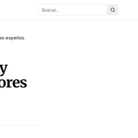
Buscar
res expertos.
(y
ores