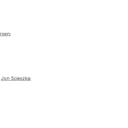
;
ersen
;
y
Jon Scieszka
;