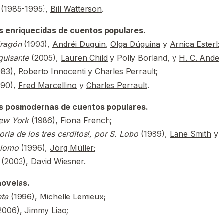
(1985-1995),
Bill Watterson
.
 enriquecidas de cuentos populares.
dragón
(1993),
Andréi Duguin
,
Olga Dúguina
y
Arnica Esterl
guisante
(2005),
Lauren Child
y Polly Borland, y
H. C. And
983),
Roberto Innocenti
y
Charles Perrault
;
990),
Fred Marcellino
y
Charles Perrault
.
s posmodernas de cuentos populares.
ew York
(1986),
Fiona French
;
toria de los tres cerditos!, por S. Lobo
(1989),
Lane Smith
plomo
(1996),
Jörg Müller
;
(2003),
David Wiesner
.
ovelas.
nta
(1996),
Michelle Lemieux
;
2006),
Jimmy Liao
;