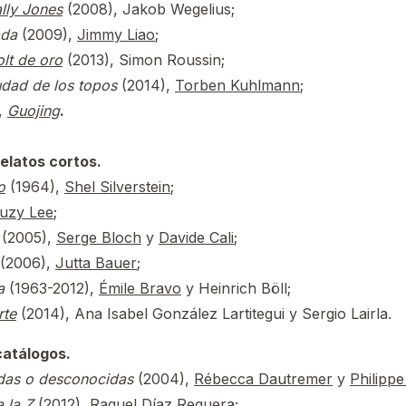
lly Jones
(2008), Jakob Wegelius;
ada
(2009),
Jimmy Liao
;
olt de oro
(2013), Simon Roussin;
udad de los topos
(2014),
Torben Kuhlmann
;
,
Guojing
.
elatos cortos.
o
(1964),
Shel Silverstein
;
uzy Lee
;
(2005),
Serge Bloch
y
Davide Cali
;
(2006),
Jutta Bauer
;
ca
(1963-2012),
Émile Bravo
y Heinrich Böll;
rte
(2014), Ana Isabel González Lartitegui y Sergio Lairla.
atálogos.
adas o desconocidas
(2004),
Rébecca Dautremer
y
Philipp
 la Z
(2012),
Raquel Díaz Reguera
;