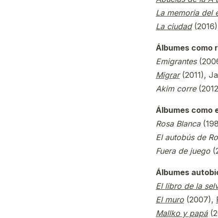
La memoria del e
La ciudad
(2016),
Álbumes como r
Emigrantes
(200
Migrar
(2011), J
Akim corre
(2012
Álbumes como ep
Rosa Blanca
(198
El autobús de R
Fuera de juego
(
Álbumes autobi
El libro de la se
El muro
(2007),
Mallko y papá
(2