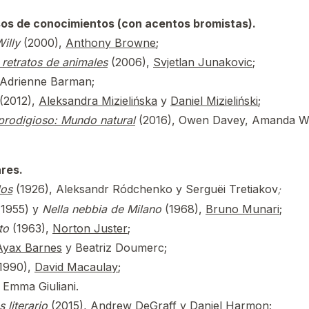
os de conocimientos (con acentos bromistas).
illy
(2000),
Anthony Browne
;
 retratos de animales
(2006),
Svjetlan Junakovic
;
 Adrienne Barman;
(2012),
Aleksandra Mizielińska
y
Daniel Mizieliński
;
 prodigioso: Mundo natural
(2016), Owen Davey, Amanda W
res.
dos
(1926), Aleksandr Ródchenko y Serguëi Tretiakov
;
1955) y
Nella nebbia de Milano
(1968),
Bruno Munari
;
to
(1963),
Norton Juster
;
Ayax Barnes
y Beatriz Doumerc;
1990),
David Macaulay
;
 Emma Giuliani.
 literario
(2015), Andrew DeGraff
y Daniel Harmon;