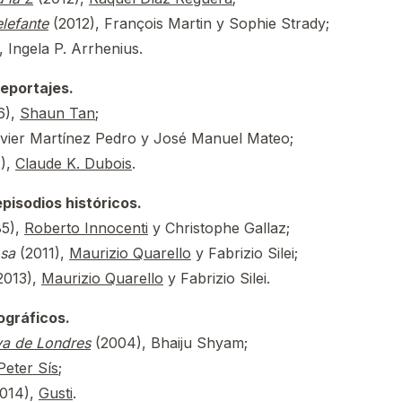
lefante
(2012), François Martin y Sophie Strady;
 Ingela P. Arrhenius.
eportajes.
6),
Shaun Tan
;
avier Martínez Pedro y José Manuel Mateo;
),
Claude K. Dubois
.
isodios históricos.
5),
Roberto Innocenti
y Christophe Gallaz;
osa
(2011),
Maurizio Quarello
y Fabrizio Silei;
2013),
Maurizio Quarello
y Fabrizio Silei.
ográficos.
lva de Londres
(2004), Bhaiju Shyam;
Peter Sís
;
014),
Gusti
.