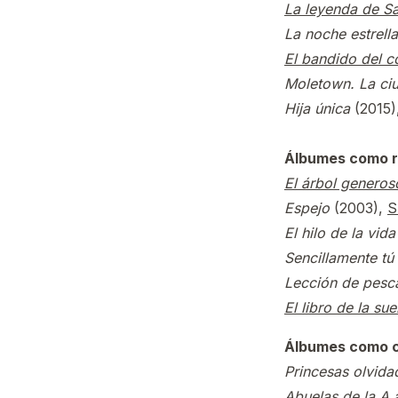
La leyenda de Sa
La noche estrell
El bandido del c
Moletown. La ci
Hija única
(2015)
Álbumes como r
El árbol generos
Espejo
(2003),
S
El hilo de la vida
Sencillamente tú
Lección de pes
El libro de la sue
Álbumes como c
Princesas olvid
Abuelas de la A a