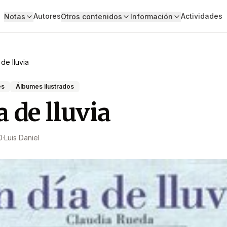
Autores
Actividades
Notas
Otros contenidos
Información
 de lluvia
es
Álbumes ilustrados
a de lluvia
0
·
Luis Daniel