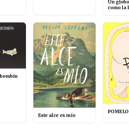
Un globo
como la 
i bombín
POMELO
Este alce es mío