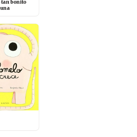
 tan bonito
luna