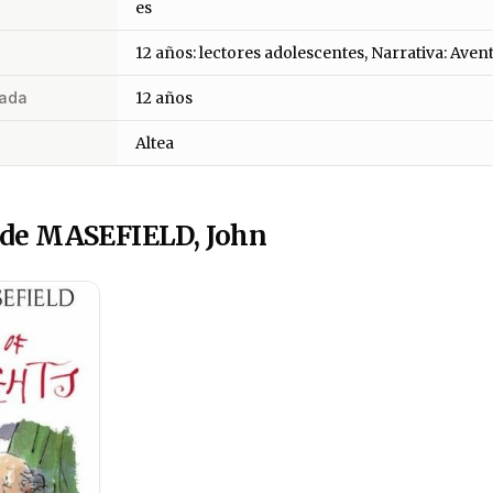
es
12 años: lectores adolescentes, Narrativa: Aven
ada
12 años
Altea
 de MASEFIELD, John