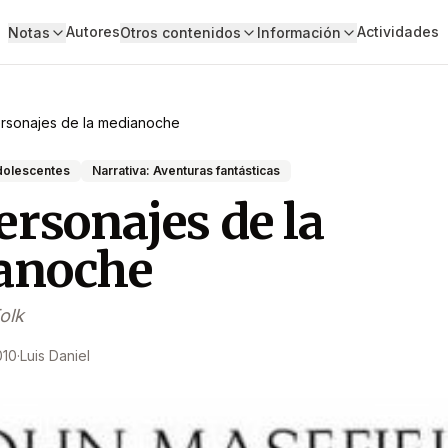
Autores
Actividades
Notas
Otros contenidos
Información
rsonajes de la medianoche
adolescentes
Narrativa: Aventuras fantásticas
ersonajes de la
anoche
olk
010
·
Luis Daniel