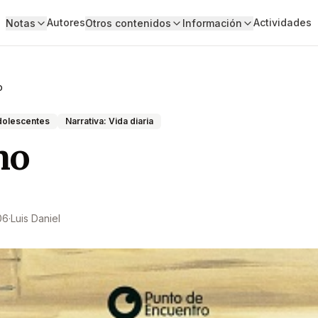
Autores
Actividades
Notas
Otros contenidos
Información
o
adolescentes
Narrativa: Vida diaria
no
06
·
Luis Daniel