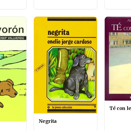
Té con l
Negrita