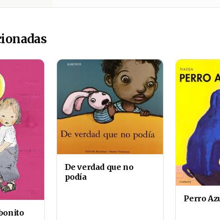
cionadas
De verdad que no
podía
Perro Az
bonito