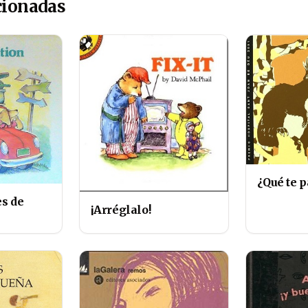
cionadas
¿Qué te p
es de
¡Arréglalo!