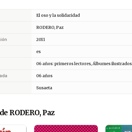
El oso y la solidaridad
RODERO, Paz
ción
2011
es
06 años: primeros lectores, Álbumes ilustrados
ada
06 años
Susaeta
 de RODERO, Paz