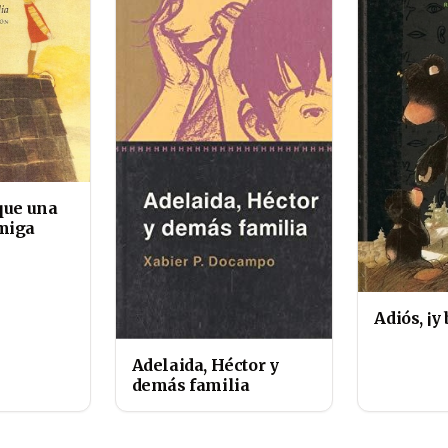
que una
miga
Adiós, ¡y
Adelaida, Héctor y
demás familia