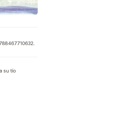
: 9788467710632.
a su tío