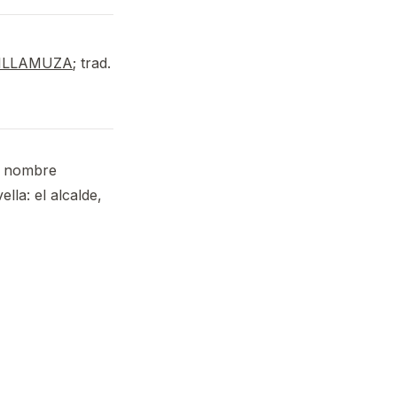
VILLAMUZA
; trad.
e nombre
lla: el alcalde,