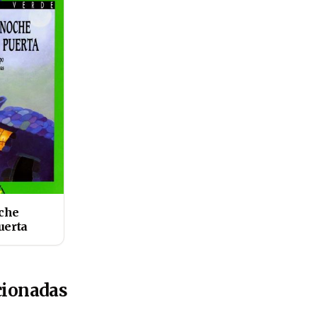
che
uerta
cionadas