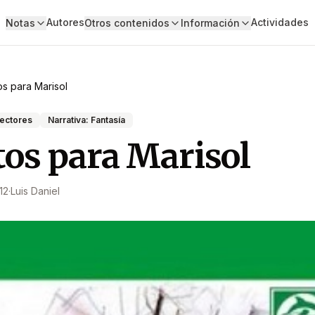
Autores
Actividades
Notas
Otros contenidos
Información
s para Marisol
lectores
Narrativa: Fantasía
os para Marisol
12
·
Luis Daniel