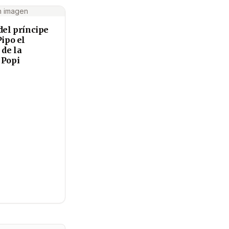
n imagen
del príncipe
Pipo el
 de la
 Popi