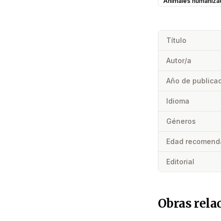
Animales humaniza
Título
Autor/a
Año de publica
Idioma
Géneros
Edad recomend
Editorial
Obras rela