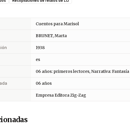
dos
Recopilaciones de relatos de LIJ
Cuentos para Marisol
BRUNET, Marta
ción
1938
es
06 años: primeros lectores, Narrativa: Fantasía
ada
06 años
Empresa Editora Zig-Zag
cionadas