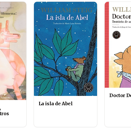
Doctor D
La isla de Abel
,
tros