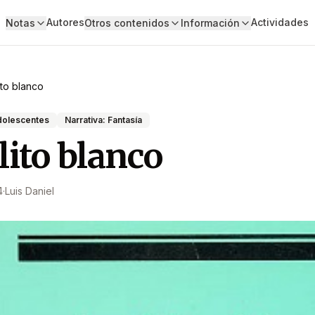
Autores
Actividades
Notas
Otros contenidos
Información
ito blanco
adolescentes
Narrativa: Fantasía
lito blanco
4
·
Luis Daniel