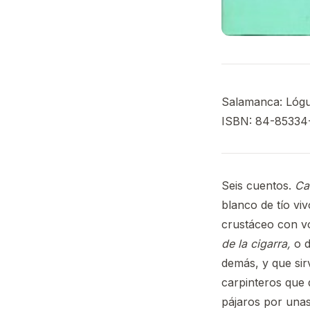
Salamanca: Lóguez
ISBN: 84-85334
Seis cuentos.
Ca
blanco de tío vi
crustáceo con vo
de la cigarra,
o d
demás, y que si
carpinteros que 
pájaros por una