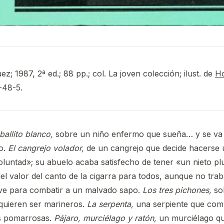
; 1987, 2ª ed.; 88 pp.; col. La joven colección; ilust. de
H
-48-5.
ballito blanco,
sobre un niño enfermo que sueña… y se va e
vo.
El cangrejo volador,
de un cangrejo que decide hacerse 
luntad»; su abuelo acaba satisfecho de tener «un nieto p
el valor del canto de la cigarra para todos, aunque no tra
rve para combatir a un malvado sapo.
Los tres pichones,
so
quieren ser marineros.
La serpenta,
una serpiente que com
s pomarrosas.
Pájaro, murciélago y ratón,
un murciélago q