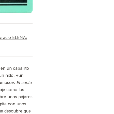
oracio ELENA
;
n un caballito
un nido, «un
lumoso».
El canto
baje como los
bre unos pájaros
pite con unos
ue descubre que