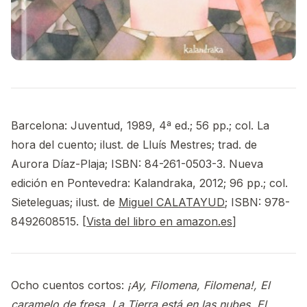
Barcelona: Juventud, 1989, 4ª ed.; 56 pp.; col. La
hora del cuento; ilust. de Lluís Mestres; trad. de
Aurora Díaz-Plaja; ISBN: 84-261-0503-3. Nueva
edición en Pontevedra: Kalandraka, 2012; 96 pp.; col.
Sieteleguas; ilust. de
Miguel CALATAYUD
; ISBN: 978-
8492608515. [
Vista del libro en amazon.es
]
Ocho cuentos cortos:
¡Ay, Filomena, Filomena!, El
caramelo de fresa, La Tierra está en las nubes, El