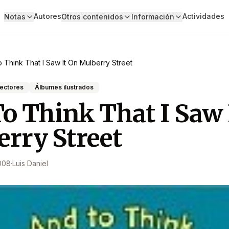
Autores
Actividades
Notas
Otros contenidos
Información
 Think That I Saw It On Mulberry Street
lectores
Álbumes ilustrados
o Think That I Saw 
rry Street
008
·
Luis Daniel