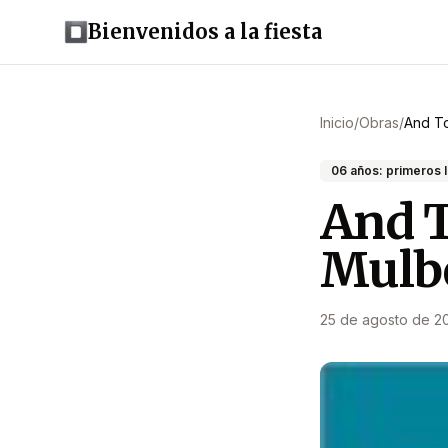
Bienvenidos a la fiesta
Inicio
/
Obras
/
And To
06 años: primeros 
And T
Mulbe
25 de agosto de 2