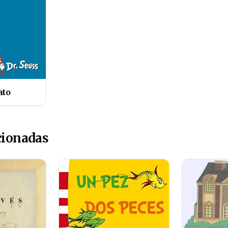
ato
cionadas