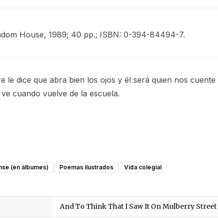
dom House, 1989; 40 pp.; ISBN: 0-394-84494-7.
 le dice que abra bien los ojos y él será quien nos cuente 
ve cuando vuelve de la escuela.
se (en álbumes)
Poemas ilustrados
Vida colegial
And To Think That I Saw It On Mulberry Street