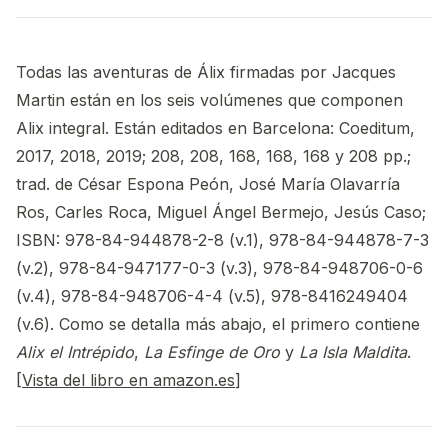
Todas las aventuras de Álix firmadas por Jacques
Martin están en los seis volúmenes que componen
Alix integral. Están editados en Barcelona: Coeditum,
2017, 2018, 2019; 208, 208, 168, 168, 168 y 208 pp.;
trad. de César Espona Peón, José María Olavarría
Ros, Carles Roca, Miguel Ángel Bermejo, Jesús Caso;
ISBN: 978-84-944878-2-8 (v.1), 978-84-944878-7-3
(v.2), 978-84-947177-0-3 (v.3), 978-84-948706-0-6
(v.4), 978-84-948706-4-4 (v.5), 978-8416249404
(v.6). Como se detalla más abajo, el primero contiene
Alix el Intrépido
,
La Esfinge de Oro
y
La Isla Maldita
.
[
Vista del libro en amazon.es
]