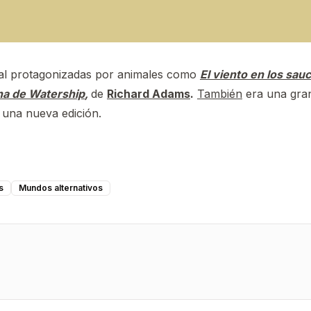
ocial protagonizadas por animales como
El viento en los sau
ina de Watership
,
de
Richard Adams
.
También
era una gran
 una nueva edición.
s
Mundos alternativos