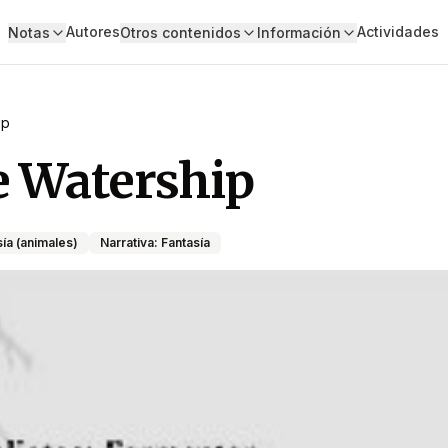
Autores
Actividades
Notas
Otros contenidos
Información
ip
e Watership
ía (animales)
Narrativa: Fantasía