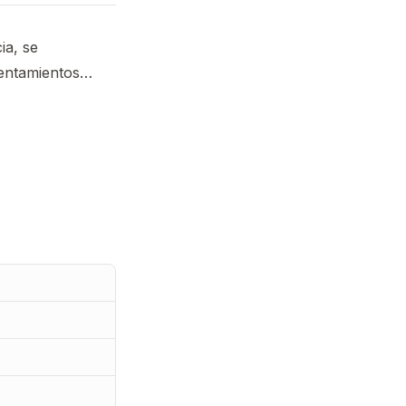
ia, se
frentamientos…