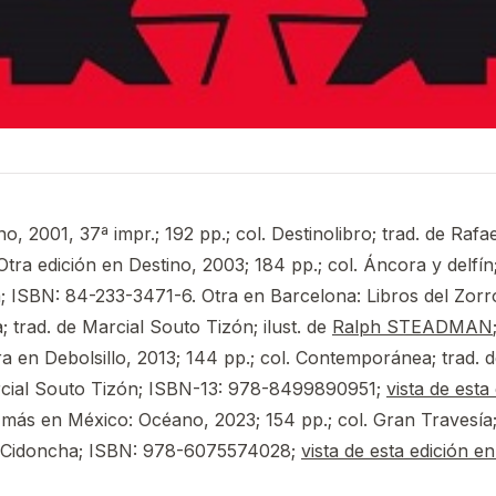
o, 2001, 37ª impr.; 192 pp.; col. Destinolibro; trad. de Rafa
tra edición en Destino, 2003; 184 pp.; col. Áncora y delfín;
ISBN: 84-233-3471-6. Otra en Barcelona: Libros del Zorro
ta; trad. de Marcial Souto Tizón; ilust. de
Ralph STEADMAN
 en Debolsillo, 2013; 144 pp.; col. Contemporánea; trad. 
ial Souto Tizón; ISBN-13: 978-8499890951;
vista de esta
a más en México: Océano, 2023; 154 pp.; col. Gran Travesía;
Cidoncha; ISBN: 978-6075574028;
vista de esta edición 