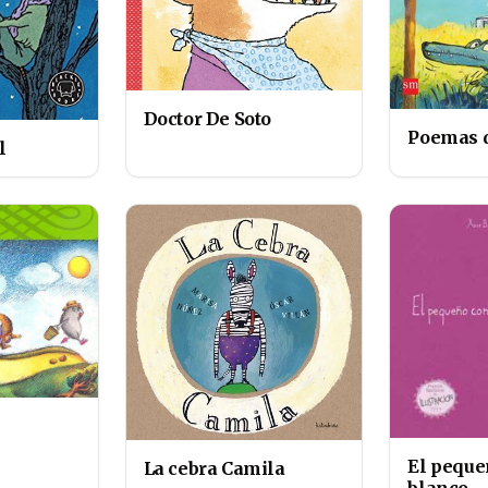
Doctor De Soto
Poemas 
l
El peque
La cebra Camila