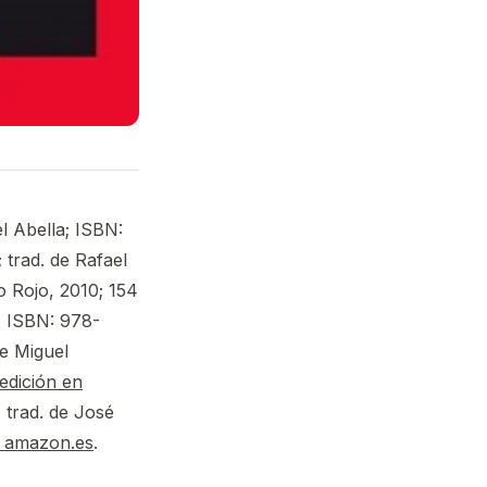
el Abella; ISBN:
 trad. de Rafael
 Rojo, 2010; 154
; ISBN: 978-
de Miguel
 edición en
 trad. de José
en amazon.es
.