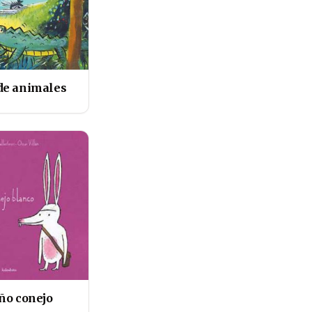
de animales
ño conejo