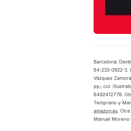
Barcelona: Destin
84-233-0922-3. O
Vázquez Zamora; 
pp.; col. Illustra
8492412778. Otra
Temprano y Marc
amazon.es
. Otr
Manuel Moreno 