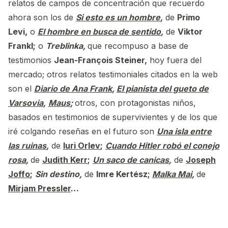
relatos de campos de concentración que recuerdo
ahora son los de
Si esto es un hombre
,
de
Primo
Levi,
o
El hombre en busca de sentido
,
de
Viktor
Frankl;
o
Treblinka,
que recompuso a base de
testimonios
Jean-François Steiner,
hoy fuera del
mercado; otros relatos testimoniales citados en la web
son el
Diario de Ana Frank
,
El pianista del gueto de
Varsovia
,
Maus
;
otros, con protagonistas niños,
basados en testimonios de supervivientes y de los que
iré colgando reseñas en el futuro son
Una isla entre
las ruinas
,
de
Iuri Orlev
;
Cuando Hitler robó el conejo
rosa
,
de
Judith Kerr
;
Un saco de canicas
,
de
Joseph
Joffo
;
Sin destino,
de
Imre Kertész;
Malka Mai
,
de
Mirjam Pressler
…