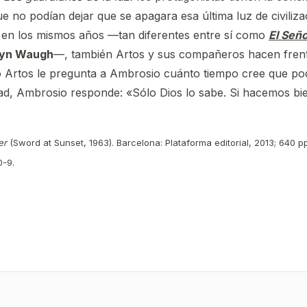
e no podían dejar que se apagara esa última luz de civiliz
s en los mismos años —tan diferentes entre sí como
El Seño
lyn Waugh
—, también Artos y sus compañeros hacen frente
o Artos le pregunta a Ambrosio cuánto tiempo cree que podr
dad, Ambrosio responde: «Sólo Dios lo sabe. Si hacemos bien
er
(Sword at Sunset, 1963). Barcelona: Plataforma editorial, 2013; 640 pp.
0-9.