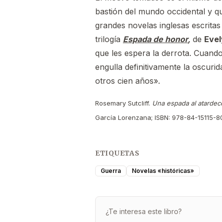
bastión del mundo occidental y qu
grandes novelas inglesas escrita
trilogía
Espada de honor
,
de
Eve
que les espera la derrota. Cuand
engulla definitivamente la oscuri
otros cien años».
Rosemary Sutcliff.
Una espada al atardec
García Lorenzana; ISBN: 978-84-15115-8
ETIQUETAS
Guerra
Novelas «históricas»
¿Te interesa este libro?