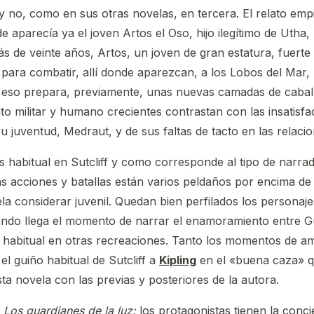
 no, como en sus otras novelas, en tercera. El relato emp
 aparecía ya el joven Artos el Oso, hijo ilegítimo de Uth
ás de veinte años, Artos, un joven de gran estatura, fuert
para combatir, allí donde aparezcan, a los Lobos del Mar, 
Para eso prepara, previamente, unas nuevas camadas de cabal
to militar y humano crecientes contrastan con las insatisf
su juventud, Medraut, y de sus faltas de tacto en las rela
 habitual en Sutcliff y como corresponde al tipo de narrad
s acciones y batallas están varios peldaños por encima de 
la considerar juvenil. Quedan bien perfilados los personajes 
ando llega el momento de narrar el enamoramiento entre 
 habitual en otras recreaciones. Tanto los momentos de a
el guiño habitual de Sutcliff a
Kipling
en el «buena caza» q
ta novela con las previas y posteriores de la autora.
e
Los guardianes de la luz:
los protagonistas tienen la concie