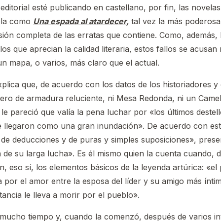
ditorial esté publicando en castellano, por fin, las novela
ela como
Una espada al atardecer
,
tal vez la más poderosa
visión completa de las erratas que contiene. Como, además, l
los que aprecian la calidad literaria, estos fallos se acusa
un mapa, o varios, más claro que el actual.
explica que, de acuerdo con los datos de los historiadores y
lero de armadura reluciente, ni Mesa Redonda, ni un Camelo
le pareció que valía la pena luchar por «los últimos destellos
rie llegaron como una gran inundación». De acuerdo con est
, de deducciones y de puras y simples suposiciones», pres
ia de su larga lucha». Es él mismo quien la cuenta cuando, 
 eso sí, los elementos básicos de la leyenda artúrica: «el
 por el amor entre la esposa del líder y su amigo más íntim
ancia le lleva a morir por el pueblo».
 mucho tiempo y, cuando la comenzó, después de varios inte