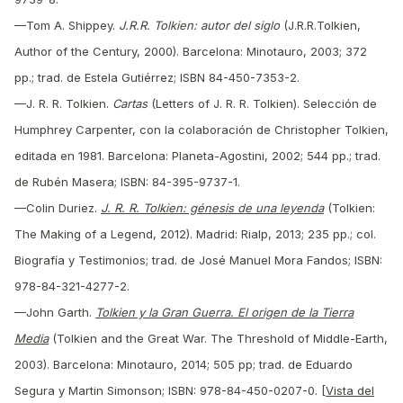
—Tom A. Shippey.
J.R.R. Tolkien: autor del siglo
(J.R.R.Tolkien,
Author of the Century, 2000). Barcelona: Minotauro, 2003; 372
pp.; trad. de Estela Gutiérrez; ISBN 84-450-7353-2.
—J. R. R. Tolkien.
Cartas
(Letters of J. R. R. Tolkien). Selección de
Humphrey Carpenter, con la colaboración de Christopher Tolkien,
editada en 1981. Barcelona: Planeta-Agostini, 2002; 544 pp.; trad.
de Rubén Masera; ISBN: 84-395-9737-1.
—
Colin Duriez.
J. R. R. Tolkien: génesis de una leyenda
(Tolkien:
The Making of a Legend, 2012). Madrid: Rialp, 2013; 235 pp.; col.
Biografía y Testimonios; trad. de José Manuel Mora Fandos; ISBN:
978-84-321-4277-2.
—
John Garth.
Tolkien y la Gran Guerra. El origen de la Tierra
Media
(Tolkien and the Great War. The Threshold of Middle-Earth,
2003). Barcelona: Minotauro, 2014; 505 pp; trad. de Eduardo
Segura y Martin Simonson; ISBN: 978-84-450-0207-0. [
Vista del