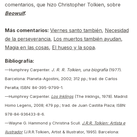
comentarios, que hizo Christopher Tolkien, sobre
Beowulf
.
Más comentarios:
Viernes santo también
,
Necesidad
de la perseverancia
,
Los muertos también ayudan
,
Magia en las cosas
,
El hueso y la sopa
.
Bibliografía:
—Humphrey Carpenter.
J. R. R. Tolkien, una biografía
(1977).
Barcelona: Planeta-Agostini, 2002; 312 pp.; trad. de Carlos
Peralta; ISBN: 84-395-9799-1.
—Humphrey Carpenter.
Los Inklings
(The Inklings, 1978). Madrid:
Homo Legens, 2008; 479 pp.; trad. de Juan Castilla Plaza; ISBN:
978-84-936433-8-6.
—Wayne G. Hammond y Christina Scull.
J.R.R. Tolkien: Artista e
ilustrador
(J.R.R.Tolkien, Artist & Illustrator, 1995). Barcelona: