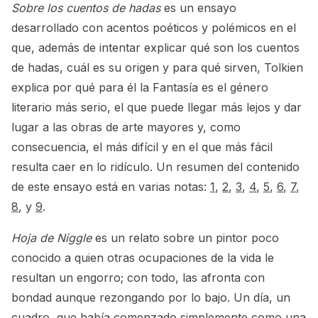
Sobre los cuentos de hadas
es un ensayo
desarrollado con acentos poéticos y polémicos en el
que, además de intentar explicar qué son los cuentos
de hadas, cuál es su origen y para qué sirven, Tolkien
explica por qué para él la Fantasía es el género
literario más serio, el que puede llegar más lejos y dar
lugar a las obras de arte mayores y, como
consecuencia, el más difícil y en el que más fácil
resulta caer en lo ridículo. Un resumen del contenido
de este ensayo está en varias notas:
1
,
2
,
3
,
4
,
5
,
6
,
7
,
8
, y
9
.
Hoja de Niggle
es un relato sobre un pintor poco
conocido a quien otras ocupaciones de la vida le
resultan un engorro; con todo, las afronta con
bondad aunque rezongando por lo bajo. Un día, un
cuadro, que había comenzado simplemente como una