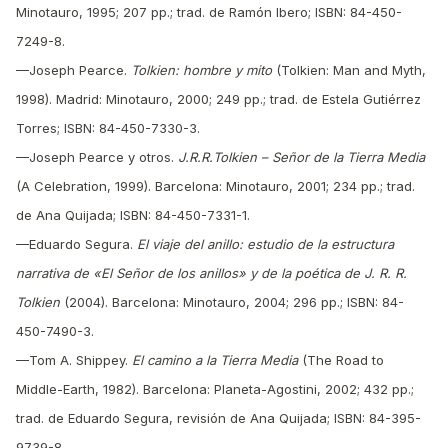
Minotauro, 1995; 207 pp.; trad. de Ramón Ibero; ISBN: 84-450-
7249-8.
—Joseph Pearce.
Tolkien: hombre y mito
(Tolkien: Man and Myth,
1998). Madrid: Minotauro, 2000; 249 pp.; trad. de Estela Gutiérrez
Torres; ISBN: 84-450-7330-3.
—Joseph Pearce y otros.
J.R.R.Tolkien – Señor de la Tierra Media
(A Celebration, 1999). Barcelona: Minotauro, 2001; 234 pp.; trad.
de Ana Quijada; ISBN: 84-450-7331-1.
—Eduardo Segura.
El viaje del anillo: estudio de la estructura
narrativa de «El Señor de los anillos» y de la poética de J. R. R.
Tolkien
(2004). Barcelona: Minotauro, 2004; 296 pp.; ISBN: 84-
450-7490-3.
—Tom A. Shippey.
El camino a la Tierra Media
(The Road to
Middle-Earth, 1982). Barcelona: Planeta-Agostini, 2002; 432 pp.;
trad. de Eduardo Segura, revisión de Ana Quijada; ISBN: 84-395-
9739-8.