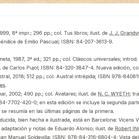
99, 8ª impr.; 296 pp.; col. Tus libros; ilust. de
J. J. Grandvi
éndice de Emilio Pascual; ISBN: 84-207-3613-9.
ta, 1987, 3ª ed.; 321 pp.; col. Clásicos universales; intro
. de Carlos Pujol; ISBN: 84-320-3847-4. Nueva edición, c
stral, 2018; 512 pp.; col. Austral intrépida; ISBN 978-8408
.es
.
r, 2002; 490 pp.; col. Avatares; ilust. de
N. C. WYETH
; tr
84-7702-420-0; en esta edición se incluye la segunda parte 
se resumía en las últimas páginas de la primera.
ucida, bien hecha e ilustrada, está en Barcelona: Vicens V
; adaptación y notas de Eduardo Alonso; ilust. de
Robert I
Joan Manuel Soldevilla; ISBN: 978-84-316-6804-4;
Vista del