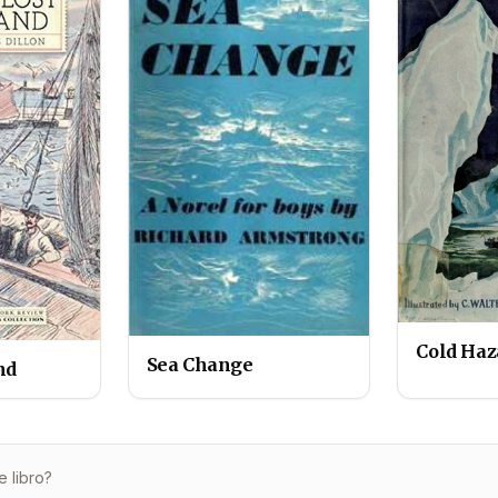
Cold Haz
Sea Change
nd
e libro?