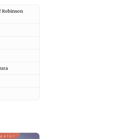
of Robinson
tura