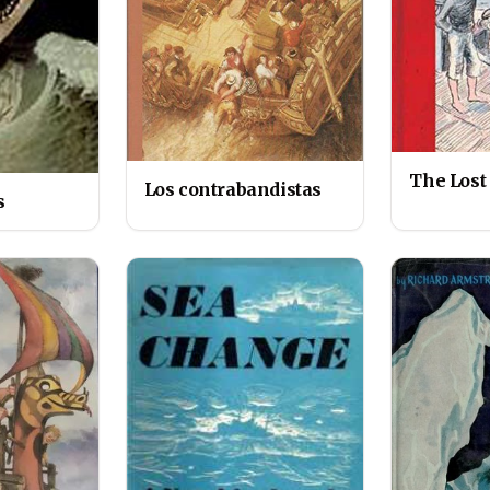
The Lost
Los contrabandistas
s