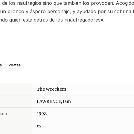
a de los naufragios sino que también los provocan. Acogido
n bronco y áspero personaje, y ayudado por su sobrina
do quién está detrás de los «naufragadores».
s
Piratas
The Wreckers
LAWRENCE, Iain
ción
1998
es