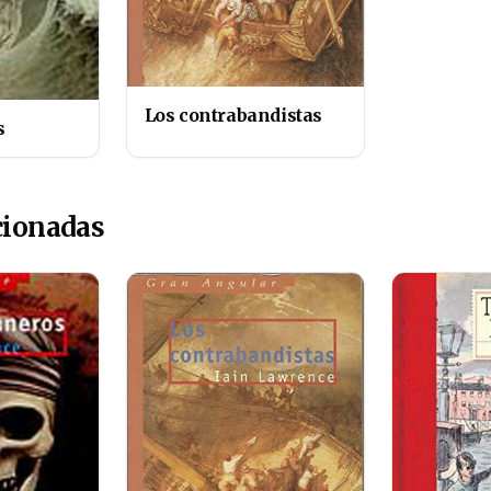
Los contrabandistas
s
cionadas