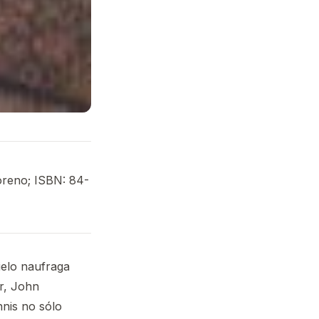
oreno; ISBN: 84-
Cielo naufraga
or, John
nis no sólo