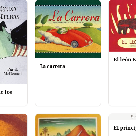
El león 
La carrera
e los
Si
El prínc