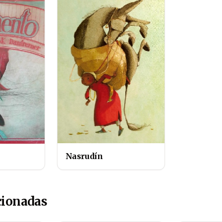
Nasrudín
cionadas