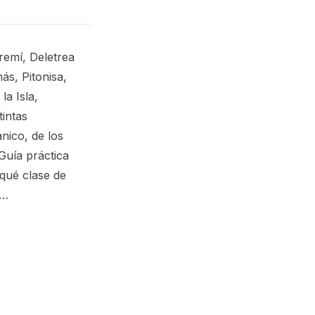
remí, Deletrea
ás, Pitonisa,
a Isla,
tintas
anico, de los
Guía práctica
«qué clase de
o…