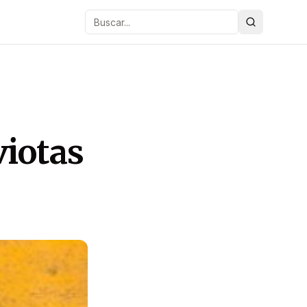
Buscar
viotas