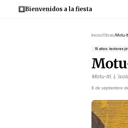
Bienvenidos a la fiesta
Inicio
/
Obras
/
Motu-It
15 años: lectores j
Motu-I
Motu-Iti. L´isol
8 de septiembre d