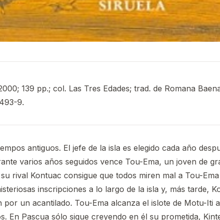
 2000; 139 pp.; col. Las Tres Edades; trad. de Romana Baen
493-9.
iempos antiguos. El jefe de la isla es elegido cada año des
rante varios años seguidos vence Tou-Ema, un joven de g
 su rival Kontuac consigue que todos miren mal a Tou-Ema
teriosas inscripciones a lo largo de la isla y, más tarde, 
 por un acantilado. Tou-Ema alcanza el islote de Motu-Iti a 
s. En Pascua sólo sigue creyendo en él su prometida, Kint