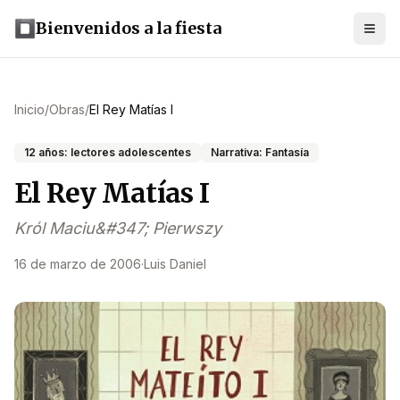
Bienvenidos a la fiesta
Inicio
/
Obras
/
El Rey Matías I
12 años: lectores adolescentes
Narrativa: Fantasía
El Rey Matías I
Król Maciu&#347; Pierwszy
16 de marzo de 2006
·
Luis Daniel