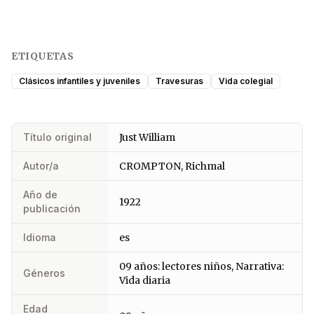
ETIQUETAS
Clásicos infantiles y juveniles
Travesuras
Vida colegial
Título original
Just William
Autor/a
CROMPTON, Richmal
Año de
1922
publicación
Idioma
es
09 años: lectores niños, Narrativa:
Géneros
Vida diaria
Edad