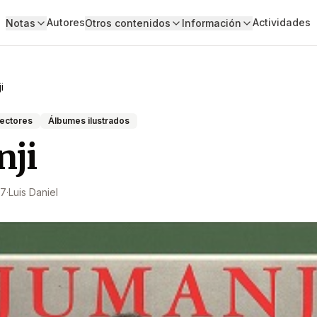
Autores
Actividades
Notas
Otros contenidos
Información
i
lectores
Álbumes ilustrados
nji
07
·
Luis Daniel