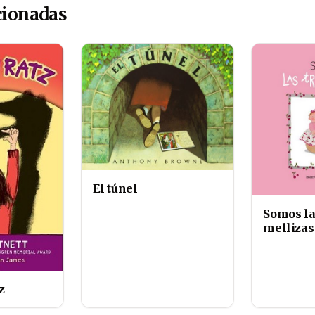
cionadas
El túnel
Somos la
mellizas
z