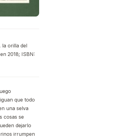
a orilla del
 en 2018; ISBN:
juego
riguan que todo
en una selva
as cosas se
ueden dejarlo
 rinos irrumpen