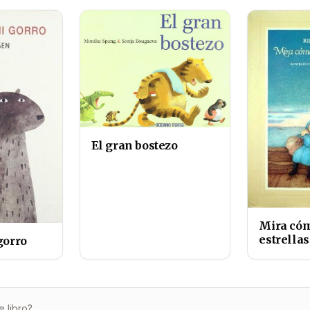
El gran bostezo
Mira cóm
estrellas
gorro
e libro?