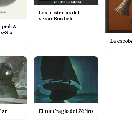
Los misterios del
señor Burdick
pped: A
ty-Six
La escoba
El naufragio del Zéfiro
lar