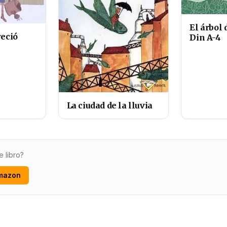
El árbol 
reció
Din A-4
La ciudad de la lluvia
e libro?
mazon