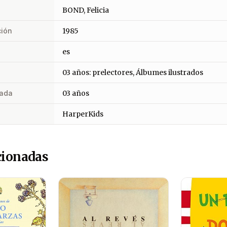
BOND, Felicia
ción
1985
es
03 años: prelectores, Álbumes ilustrados
ada
03 años
HarperKids
cionadas