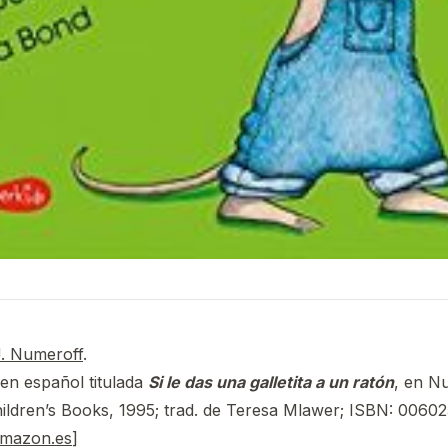
J. Numeroff
.
en español titulada
Si le das una galletita a un ratón
, en N
ildren’s Books, 1995; trad. de Teresa Mlawer; ISBN: 00602
amazon.es
]