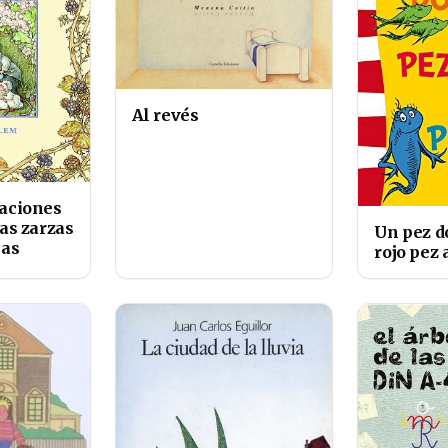
Al revés
taciones
las zarzas
Un pez d
ias
rojo pez 