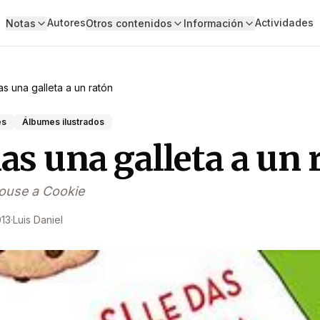
Autores
Actividades
Notas
Otros contenidos
Información
das una galleta a un ratón
es
Álbumes ilustrados
das una galleta a un 
Mouse a Cookie
013
·
Luis Daniel