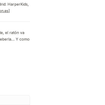
id: HarperKids,
on.es
]
e, el ratón va
 beberla… Y como