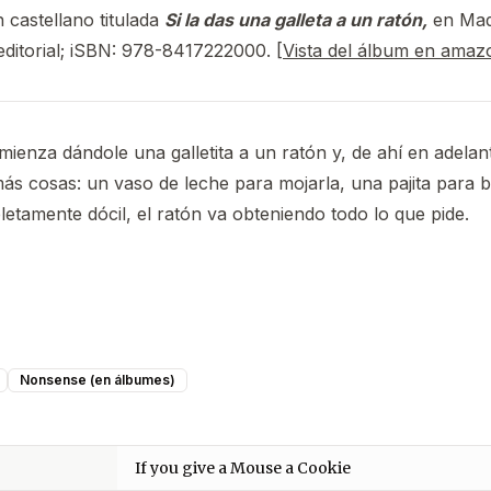
 castellano titulada
Si la das una galleta a un ratón,
en Madr
 editorial; iSBN: 978-8417222000. [
Vista del álbum en amaz
ienza dándole una galletita a un ratón y, de ahí en adelant
ás cosas: un vaso de leche para mojarla, una pajita para
letamente dócil, el ratón va obteniendo todo lo que pide.
Nonsense (en álbumes)
If you give a Mouse a Cookie