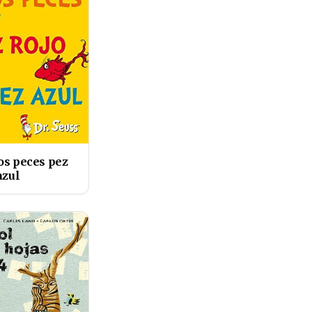
os peces pez
azul