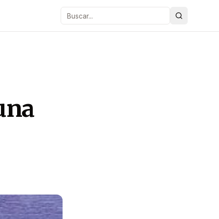
Buscar
 una