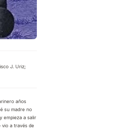
isco J. Uriz;
arinero años
qué su madre no
y empieza a salir
vio a través de