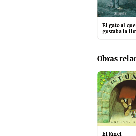
El gato al que
gustaba la llu
Obras rela
El túnel