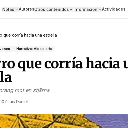
Autores
Actividades
Notas
Otros contenidos
Información
ro que corría hacia una estrella
óvenes
Narrativa: Vida diaria
rro que corría hacia
la
rang mot en stjärna
2007
·
Luis Daniel