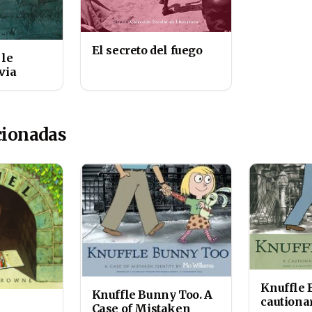
El secreto del fuego
 le
via
cionadas
Knuffle 
Knuffle Bunny Too. A
cautionar
Case of Mistaken