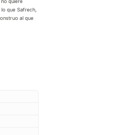
 no quiere
 lo que Safrech,
monstruo al que