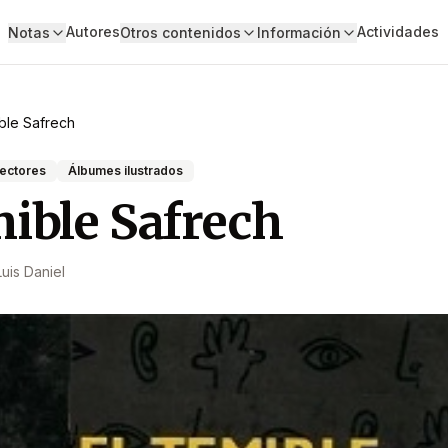
Autores
Actividades
Notas
Otros contenidos
Información
ible Safrech
lectores
Álbumes ilustrados
mible Safrech
Luis Daniel