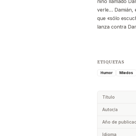
niño llamado Dam
verle… Damián, e
que «sólo escuch
lanza contra Dam
ETIQUETAS
Humor
Miedos
Título
Autor/a
Año de publica
Idioma