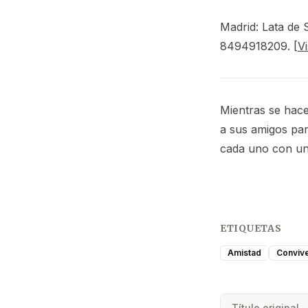
Madrid: Lata de S
8494918209. [
V
Mientras se hace
a sus amigos par
cada uno con un 
ETIQUETAS
Amistad
Conviv
Título original