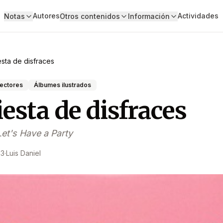
Autores
Actividades
Notas
Otros contenidos
Información
esta de disfraces
lectores
Álbumes ilustrados
iesta de disfraces
et's Have a Party
13
·
Luis Daniel