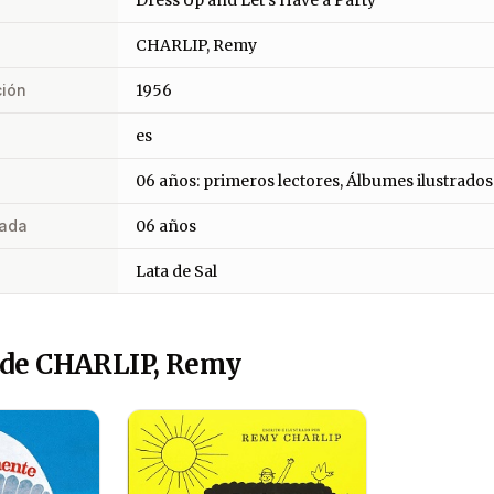
Dress Up and Let's Have a Party
CHARLIP, Remy
ción
1956
es
06 años: primeros lectores, Álbumes ilustrados
ada
06 años
Lata de Sal
 de CHARLIP, Remy