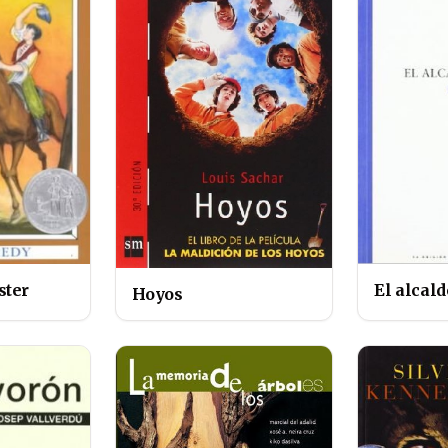
ster
El alcal
Hoyos