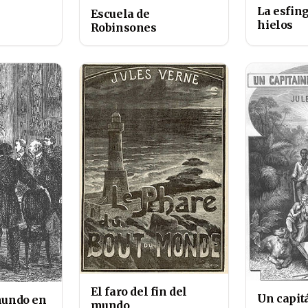
La esfing
Escuela de
hielos
Robinsones
El faro del fin del
Un capit
mundo en
mundo