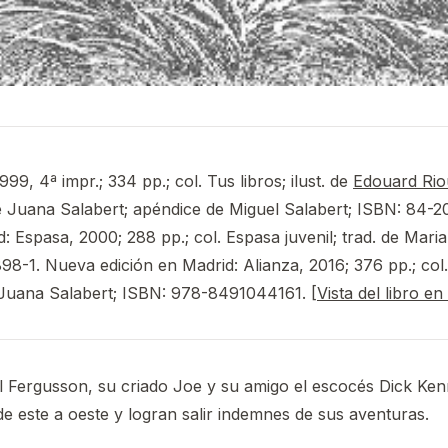
99, 4ª impr.; 334 pp.; col. Tus libros; ilust. de
Edouard Rio
de Juana Salabert; apéndice de Miguel Salabert; ISBN: 84-2
d: Espasa, 2000; 288 pp.; col. Espasa juvenil; trad. de Mari
8-1. Nueva edición en Madrid: Alianza, 2016; 376 pp.; col. 
de Juana Salabert; ISBN: 978-8491044161. [
Vista del libro e
 Fergusson, su criado Joe y su amigo el escocés Dick Ken
de este a oeste y logran salir indemnes de sus aventuras.