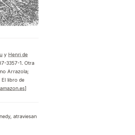
u
y
Henri de
07-3357-1. Otra
ano Arrazola;
El libro de
n amazon.es
]
nedy, atraviesan