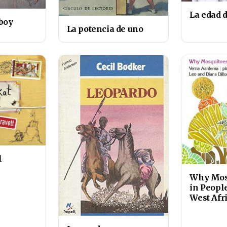
La edad d
boy
La potencia de uno
l
Why Mos
in People
West Afr