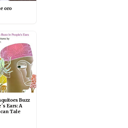
e oro
quitoes Buzz
´s Ears: A
ican Tale