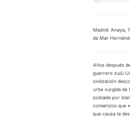
Madrid: Anaya, 19
de Mar Hernánde
Años después de 
guerrero zulú Um
civilización desc
urbe surgida de
poblada por blan
comienzos que «l
que causa la des