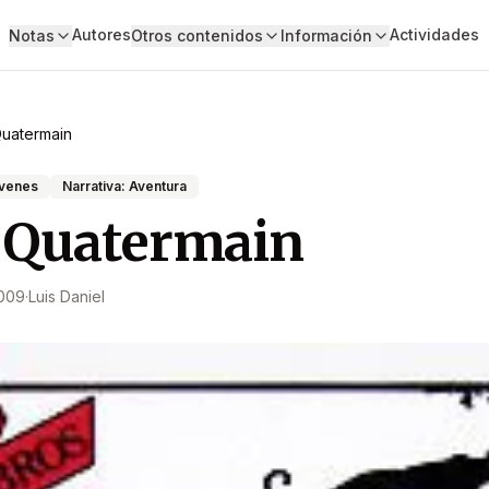
Autores
Actividades
Notas
Otros contenidos
Información
Quatermain
óvenes
Narrativa: Aventura
 Quatermain
2009
·
Luis Daniel