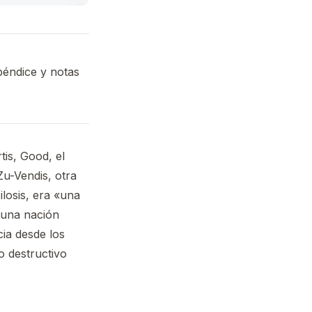
apéndice y notas
is, Good, el
u-Vendis, otra
ilosis, era «una
 una nación
ia desde los
o destructivo