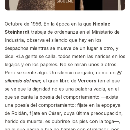
Octubre de 1956. En la época en la que
Nicolae
Steinhardt
trabaja de ordenanza en el Ministerio de
Industria, observa el silencio que hay en los
despachos mientras se mueve de un lugar a otro, y
dice: «La gente se calla, todos meten las narices en los
legajos y en los papeles. No se miran unos a otros.
Pero se siente algo. Un silencio cargado, como en
El
silencio del mar
,
el gran libro de
Vercors
(en el que
se ve que la dignidad no es una palabra vacía, en el
que se canta la poesía del comportamiento —existe
una poesía del comportamiento: fíjate en la epopeya
de Roldán, fíjate en César, cuya última preocupación,
herido de muerte, es cubrirse los pies con la toga—,
en el que padre e hija no hablan con el invasor, por