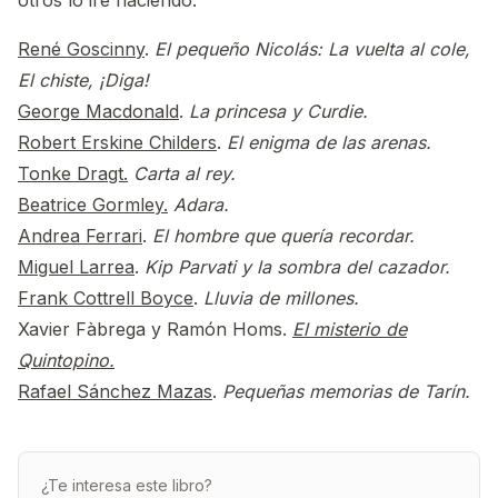
otros lo iré haciendo.
René Goscinny
.
El pequeño Nicolás: La vuelta al cole,
El chiste, ¡Diga!
George Macdonald
.
La princesa y Curdie.
Robert Erskine Childers
.
El enigma de las arenas.
Tonke Dragt.
Carta al rey.
Beatrice Gormley.
Adara.
Andrea Ferrari
.
El hombre que quería recordar.
Miguel Larrea
.
Kip Parvati y la sombra del cazador.
Frank Cottrell Boyce
.
Lluvia de millones.
Xavier Fàbrega y Ramón Homs.
El misterio de
Quintopino.
Rafael Sánchez Mazas
.
Pequeñas memorias de Tarín.
¿Te interesa este libro?