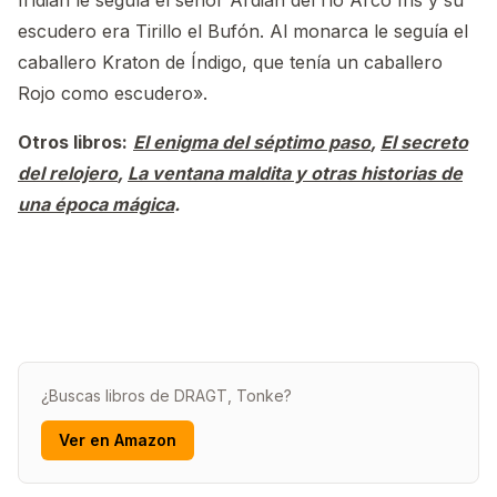
Irídian le seguía el señor Ardian del río Arco Iris y su
escudero era Tirillo el Bufón. Al monarca le seguía el
caballero Kraton de Índigo, que tenía un caballero
Rojo como escudero».
Otros libros:
El enigma del séptimo paso
,
El secreto
del relojero
,
La ventana maldita y otras historias de
una época mágica
.
¿Buscas libros de DRAGT, Tonke?
Ver en Amazon