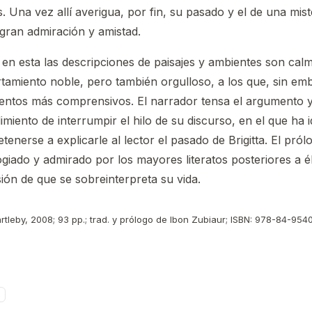
 Una vez allí averigua, por fin, su pasado y el de una miste
 gran admiración y amistad.
 en esta las descripciones de paisajes y ambientes son cal
miento noble, pero también orgulloso, a los que, sin embar
ntos más comprensivos. El narrador tensa el argumento y 
imiento de interrumpir el hilo de su discurso, en el que ha 
nerse a explicarle al lector el pasado de Brigitta. El pról
ogiado y admirado por los mayores literatos posteriores a él
ión de que se sobreinterpreta su vida.
rtleby, 2008; 93 pp.; trad. y prólogo de Ibon Zubiaur; ISBN: 978-84-9540