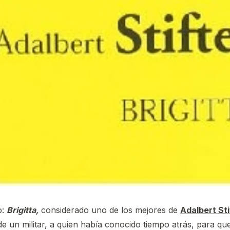
o:
Brigitta,
considerado uno de los mejores de
Adalbert Sti
 de un militar, a quien había conocido tiempo atrás, para 