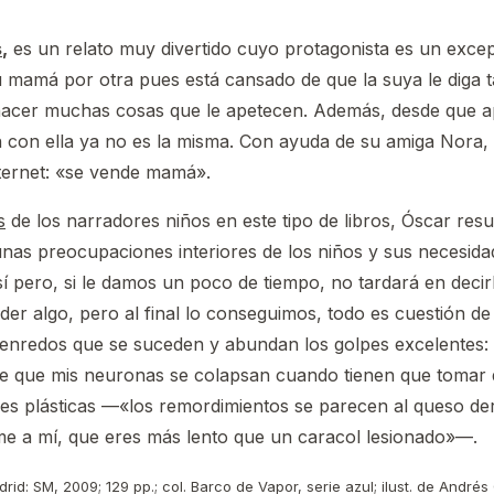
s
,
es un relato muy divertido cuyo protagonista es un exce
 mamá por otra pues está cansado de que la suya le diga t
 hacer muchas cosas que le apetecen. Además, desde que 
con ella ya no es la misma. Con ayuda de su amiga Nora, 
nternet: «se vende mamá».
s
de los narradores niños en este tipo de libros, Óscar res
nas preocupaciones interiores de los niños y sus necesida
sí pero, si le damos un poco de tiempo, no tardará en decir
er algo, pero al final lo conseguimos, todo es cuestión de
 enredos que se suceden y abundan los golpes excelentes: 
e que mis neuronas se colapsan cuando tienen que tomar 
s plásticas —«los remordimientos se parecen al queso der
e a mí, que eres más lento que un caracol lesionado»—.
rid: SM, 2009; 129 pp.; col. Barco de Vapor, serie azul; ilust. de Andr