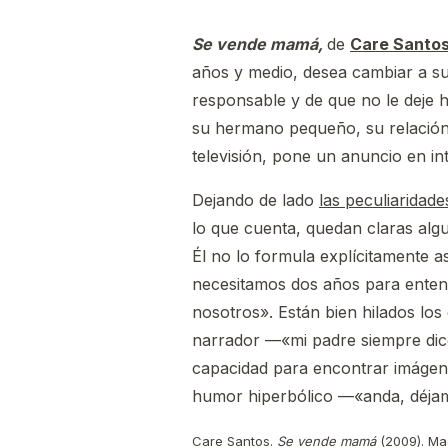
Se vende mamá,
de
Care Santo
años y medio, desea cambiar a su
responsable y de que no le deje
su hermano pequeño, su relación 
televisión, pone un anuncio en i
Dejando de lado
las peculiaridade
lo que cuenta, quedan claras algu
Él no lo formula explícitamente a
necesitamos dos años para entend
nosotros». Están bien hilados los
narrador —«mi padre siempre dic
capacidad para encontrar imágene
humor hiperbólico —«anda, déjam
Care Santos.
Se vende mamá
(2009). Mad