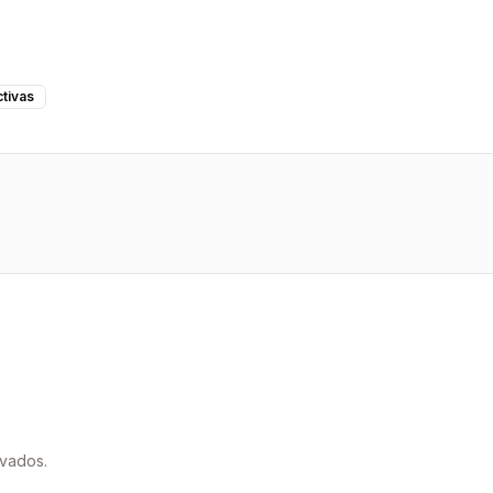
tivas
rvados.