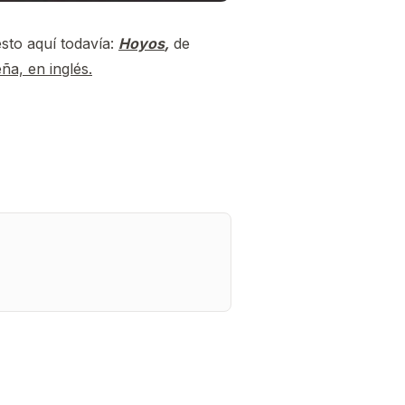
esto aquí todavía:
Hoyos
,
de
ña, en inglés.