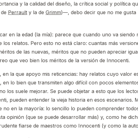
tancia y la calidad del diseño, la crítica social y política q
a de
Perrault
y la de
Grimm
)—, debo decir que no me gusta 
ar en la edad (la mía): parece que cuando uno va siendo m
 los relatos. Pero esto no está claro: cuantas más version
 méritos de las nuevas, méritos que no pueden apreciar igua
reo que veo bien los méritos de la versión de Innocenti.
en la que apoyo mis reticencias: hay relatos cuyo valor está
en lo bien que transmiten algo difícil con pocos elementos
 no los suele mejorar. Se puede objetar a esto que los lect
ti, pueden entender la vieja historia en esos escenarios. 
 no en la mayoría: lo sencillo lo pueden comprender todo
sta opinión (que se puede desarrollar más) y, como he dic
udente fiarse de maestros como Innocenti (y como la autor