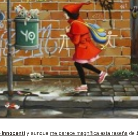
 Innocenti
y aunque
me parece magnífica esta reseña
de