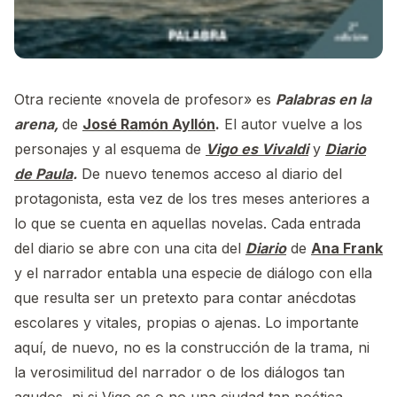
Otra reciente «novela de profesor» es
Palabras en la
arena,
de
José Ramón Ayllón
.
El autor vuelve a los
personajes y al esquema de
Vigo es Vivaldi
y
Diario
de Paula
.
De nuevo tenemos acceso al diario del
protagonista, esta vez de los tres meses anteriores a
lo que se cuenta en aquellas novelas. Cada entrada
del diario se abre con una cita del
Diario
de
Ana Frank
y el narrador entabla una especie de diálogo con ella
que resulta ser un pretexto para contar anécdotas
escolares y vitales, propias o ajenas. Lo importante
aquí, de nuevo, no es la construcción de la trama, ni
la verosimilitud del narrador o de los diálogos tan
agudos, ni si Vigo es o no una ciudad tan poética…,